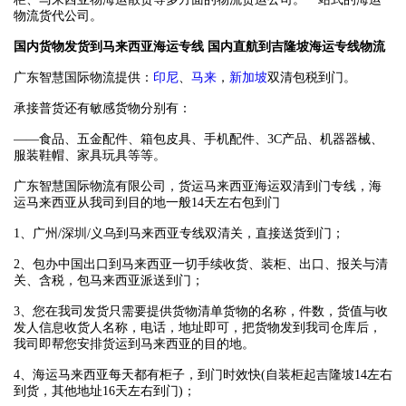
物流货代公司。
国内货物发货到马来西亚海运专线 国内直航到吉隆坡海运专线物流
广东智慧国际物流提供：
印尼
、
马来
，
新加坡
双清包税到门。
承接普货还有敏感货物分别有：
——食品、五金配件、箱包皮具、手机配件、3C产品、机器器械、
服装鞋帽、家具玩具等等。
广东智慧国际物流有限公司，货运马来西亚海运双清到门专线，海
运马来西亚从我司到目的地一般14天左右包到门
1、广州/深圳/义乌到马来西亚专线双清关，直接送货到门；
2、包办中国出口到马来西亚一切手续收货、装柜、出口、报关与清
关、含税，包马来西亚派送到门；
3、您在我司发货只需要提供货物清单货物的名称，件数，货值与收
发人信息收货人名称，电话，地址即可，把货物发到我司仓库后，
我司即帮您安排货运到马来西亚的目的地。
4、海运马来西亚每天都有柜子，到门时效快(自装柜起吉隆坡14左右
到货，其他地址16天左右到门)；