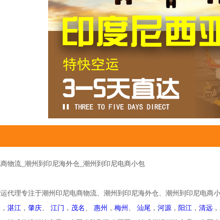
商物流_潮州到印尼海外仓_潮州到印尼电商小包
货运代理专注于潮州印尼电商物流、潮州到印尼海外仓、潮州到印尼电商
关
，
湛江
，
肇庆
、
江门
，
茂名
、
惠州
，
梅州
、
汕尾
，
河源
，
阳江
，
清远
，