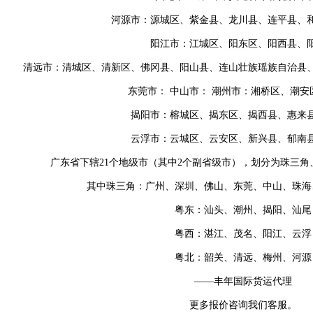
河源市：源城区、紫金县、龙川县、连平县、
阳江市：江城区、阳东区、阳西县、
清远市：清城区、清新区、佛冈县、阳山县、连山壮族瑶族自治县
东莞市： 中山市： 潮州市：湘桥区、潮安
揭阳市：榕城区、揭东区、揭西县、惠来
云浮市：云城区、云安区、新兴县、郁南
广东省下辖21个地级市（其中2个副省级市），划分为珠三
其中珠三角：广州、深圳、佛山、东莞、中山、珠海
粤东：汕头、潮州、揭阳、汕尾
粤西：湛江、茂名、阳江、云浮
粤北：韶关、清远、梅州、河源
——丰年国际货运代理
更多报价咨询我们客服。