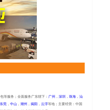
小包等服务；全面服务广东辖下：
广州
，
深圳
，
珠海
，
汕
东莞
，
中山
，
潮州
，
揭阳
，
云浮
等地；主要经营：中国