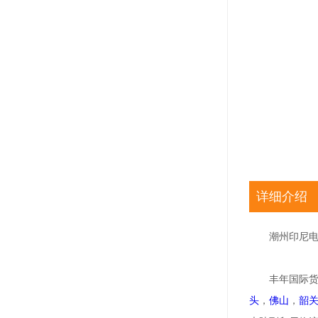
详细介绍
潮州印尼电
丰年国际
头
，
佛山
，
韶