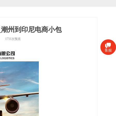
_潮州到印尼电商小包
1751
次预览
客服