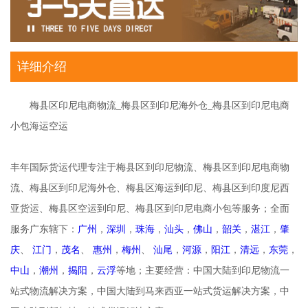
详细介绍
梅县区印尼电商物流_梅县区到印尼海外仓_梅县区到印尼电商
小包海运空运
丰年国际货运代理专注于梅县区到印尼物流、梅县区到印尼电商物
流、梅县区到印尼海外仓、梅县区海运到印尼、梅县区到印度尼西
亚货运、梅县区空运到印尼、梅县区到印尼电商小包等服务；全面
服务广东辖下：
广州
，
深圳
，
珠海
，
汕头
，
佛山
，
韶关
，
湛江
，
肇
庆
、
江门
，
茂名
、
惠州
，
梅州
、
汕尾
，
河源
，
阳江
，
清远
，
东莞
，
中山
，
潮州
，
揭阳
，
云浮
等地；主要经营：中国大陆到印尼物流一
站式物流解决方案，中国大陆到马来西亚一站式货运解决方案，中