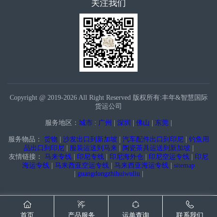
关注我们
Copyright @ 2019-2026 All Right Reserved 版权所有:丰年&智慧国际
货运公司
服务地区：
城市
:
广州
|
深圳
|
佛山
|
东莞
|
服务物品：
货物
|
沙发出口到新加坡
|
汽车配件出口到印尼
|
钓鱼用
品出口到印尼
|
服装运送到马来
|
陶瓷茶具运送到新加坡
|
友情链接：
马来专线
|
印尼专线
|
印尼海外仓
|
印尼空运专线
|
印尼
海运专线
|
马来西亚空运专线
|
马来西亚海运专线
|
sitemap
|
guangdongzhihuiwuliu
|
首页
产品服务
运单查询
联系我们