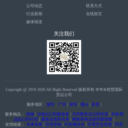
公司动态
联系方式
行业新闻
在线留言
媒体报道
关注我们
Copyright @ 2019-2026 All Right Reserved 版权所有:丰年&智慧国际
货运公司
服务地区：
城市
:
广州
|
深圳
|
佛山
|
东莞
|
服务物品：
货物
|
沙发出口到新加坡
|
汽车配件出口到印尼
|
钓鱼用
品出口到印尼
|
服装运送到马来
|
陶瓷茶具运送到新加坡
|
友情链接：
马来专线
|
印尼专线
|
印尼海外仓
|
印尼空运专线
|
印尼