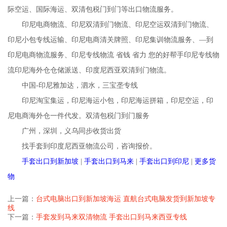
际空运、国际海运、双清包税门到门等出口物流服务。
印尼电商物流、印尼双清到门物流、印尼空运双清到门物流、
印尼小包专线运输、印尼电商清关牌照、印尼集训物流服务、—到
印尼电商物流服务、印尼专线物流 省钱 省力 您的好帮手印尼专线物
流印尼海外仓仓储派送、印度尼西亚双清到门物流。
中国-印尼雅加达，泗水，三宝垄专线
印尼淘宝集运，印尼海运小包，印尼海运拼箱，印尼空运，印
尼电商海外仓一件代发。双清包税门到门服务
广州，深圳，义乌同步收货出货
找手套到印度尼西亚物流公司，咨询报价。
手套出口到新加坡
|
手套出口到马来
|
手套出口到印尼
|
更多货
物
上一篇：
台式电脑出口到新加坡海运 直航台式电脑发货到新加坡专
线
下一篇：
手套发到马来双清物流 手套出口到马来西亚专线